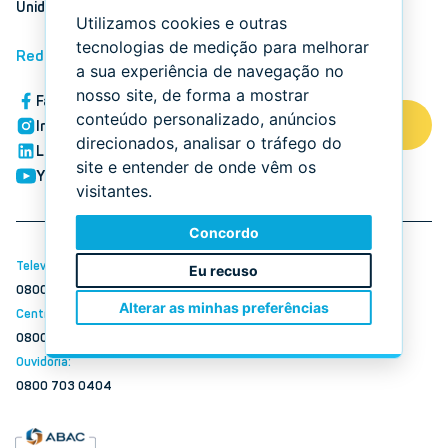
Unidades
Área Do Cliente
Utilizamos cookies e outras
tecnologias de medição para melhorar
Redes Sociais
a sua experiência de navegação no
nosso site, de forma a mostrar
Facebook
conteúdo personalizado, anúncios
Simule seu Consórcio
Instagram
direcionados, analisar o tráfego do
LinkedIn
site e entender de onde vêm os
YouTube
visitantes.
Concordo
Televendas:
Eu recuso
0800 645 4888
Alterar as minhas preferências
Central De Relacionamento:
0800 741 4646
Ouvidoria:
0800 703 0404