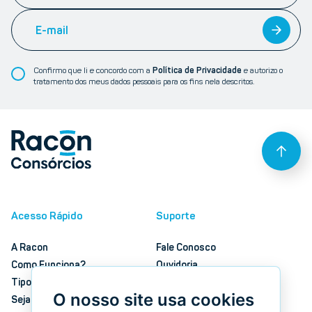
Confirmo que li e concordo com a
Política de Privacidade
e autorizo o
tratamento dos meus dados pessoais para os fins nela descritos.
Acesso Rápido
Suporte
A Racon
Fale Conosco
Como Funciona?
Ouvidoria
Tipos De Consórcio
Política De Privacidade
O nosso site usa cookies
Seja Um Franqueado
Documentos